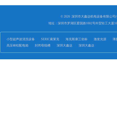
© 2026 深圳市大鑫达机电设备有限公司(ww
地址：深圳市罗湖区爱国路1002号外贸轻工大厦16
小型超声波清洗设备
SERIC索莱克
海克斯康三坐标
激发光源
薄
高压铸铝配电箱
封闭母线槽
深圳大鑫达
深圳大鑫达