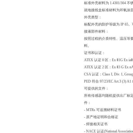
标准外壳材料为 1.4301/304 不锈
就地接线盒标准材料为环氧涂层铝质，
外壳类型：
标配外壳的防护等级为 IP 65。可选 
接液部件材料：
按照过程的介质特性、温压等
料。
证书和认证：
ATEX 认证 0 区：Ex Ⅱ1G Ex iaⅡ
ATEX 认证 2 区：Ex Ⅱ3 G Ex nA
CSA 认证：Class I, Div. 1, Group
PED 符合 97/23/EC Art.3 (3) 
可提供的文件：
所有传感器均随机提供出厂标定
件：
- MTRs 可追溯材料证书
- 原产地证明和合格证
- 焊接相关证书
- NACE 认证(National Association 