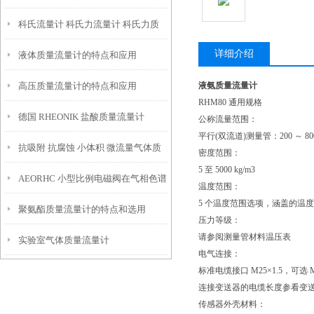
科氏流量计 科氏力流量计 科氏力质
详细介绍
液体质量流量计的特点和应用
量流量计的工作原理
高压质量流量计的特点和应用
液氨质量流量计
RHM80 通用规格
德国 RHEONIK 盐酸质量流量计
公称流量范围：
平行(双流道)测量管：200 ～ 8000
抗吸附 抗腐蚀 小体积 微流量气体质
密度范围：
5 至 5000 kg/m3
AEORHC 小型比例电磁阀在气相色谱
量流量计
温度范围：
5 个温度范围选项，涵盖的温度从 -
聚氨酯质量流量计的特点和选用
仪上的应用
压力等级：
请参阅测量管材料温压表
实验室气体质量流量计
电气连接：
标准电缆接口 M25×1.5，可选 M2
连接变送器的电缆长度参看变送器
传感器外壳材料：