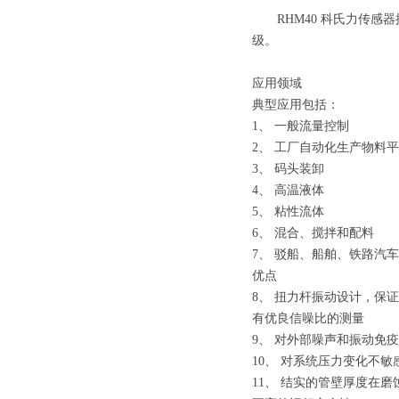
RHM40 科氏力传感器
级。
应用领域
典型应用包括：
1、 一般流量控制
2、 工厂自动化生产物料
3、 码头装卸
4、 高温液体
5、 粘性流体
6、 混合、搅拌和配料
7、 驳船、船舶、铁路汽
优点
8、 扭力杆振动设计，保
有优良信噪比的测量
9、 对外部噪声和振动免疫
10、 对系统压力变化不
11、 结实的管壁厚度在