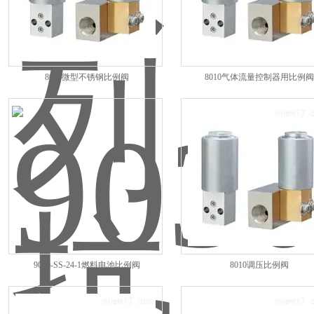
8010微型不锈钢比例阀
8010气体流量控制器用比例阀
9030-SS-24-1燃料电池比例阀
8010调压比例阀