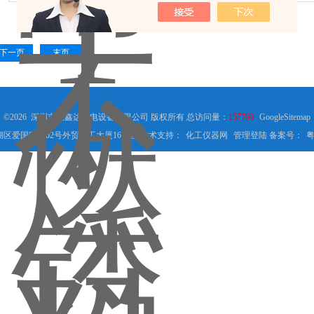
8010真空比例阀
8010比例控制阀
下一页
末页
©2026 深圳市大鑫达机电设备有限公司 版权所有 总访问量：
157760
GoogleSitemap
区爱国路1002号外贸轻工大厦1619室 技术支持：
化工仪器网
管理登陆
备案号：
粤