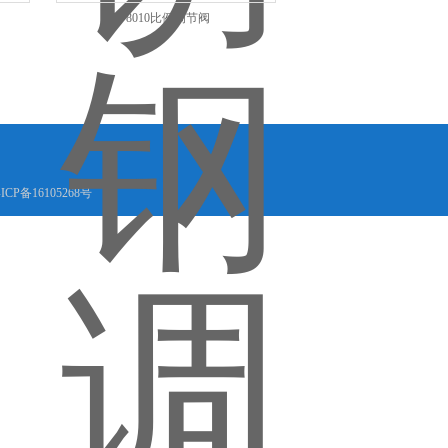
8010比例调节阀
ICP备16105268号