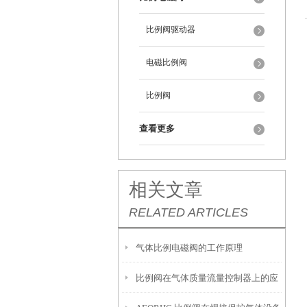
比例阀驱动器
电磁比例阀
比例阀
查看更多
相关文章
RELATED ARTICLES
气体比例电磁阀的工作原理
比例阀在气体质量流量控制器上的应