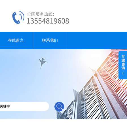
在线留言
联系我们