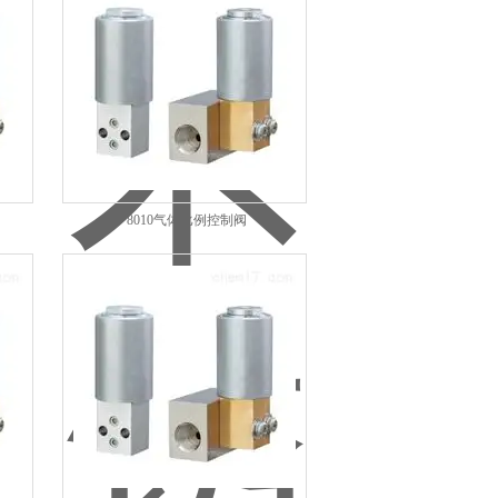
8010气体比例控制阀