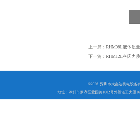
上一篇：
RHM08L液体质
下一篇：
RHM12L科氏力
©2026 深圳市大鑫达机电设备
地址：深圳市罗湖区爱国路1002号外贸轻工大厦16