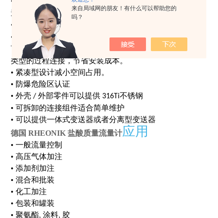
•
内部测量管可以提供双通道
并行
和单通
(
)
来自局域网的朋友！有什么可以帮助您的
道(串行)两种形式
吗？
•
形测量管结构
*的扭力驱动振动系统
Ω
:
•
各种连接方式
Rheonik
可以按照用户要求提供任何尺寸和
类型的过程连接，节省安装成本。
•
紧凑型设计减小空间占用。
•
防爆危险区认证
•
外壳
外部零件可以提供
不锈钢
/
316Ti
•
可拆卸的连接组件适合简单维护
•
可以提供一体式变送器或者分离型变送器
应用
德国 RHEONIK 盐酸质量流量计
•
一般流量控制
•
高压气体加注
•
添加剂加注
•
混合和批装
•
化工加注
•
包装和罐装
•
聚氨酯
涂料
胶
,
,