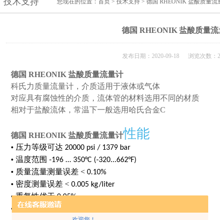
技术支持
您现在的位置：
首页
>
技术支持
> 德国 RHEONIK 盐酸质量
德国 RHEONIK 盐酸质量
发布日期：2020-09-18 浏览次数：2
德国 RHEONIK 盐酸质量流量计
科氏力质量流量计，介质适用于液体或气体
对应具有腐蚀性的介质，流体管的材料选用不同的材质
相对于盐酸流体，常温下一般选用哈氏合金C
性能
德国 RHEONIK 盐酸质量流量计
•
压力等级可达
20000 psi / 1379 bar
•
温度范围
-196 ... 350°C (-320...662°F)
•
质量流量测量误差 <
0.10%
•
密度测量误差 <
0.005 kg/liter
•
重复性优于
0.05%
•
量程
2 g/min ... 10 kg/min
欢迎您！