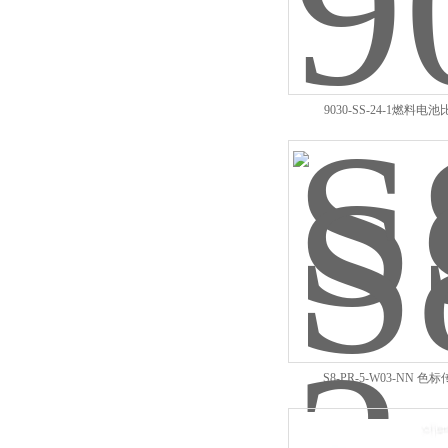
9030-SS-24-1燃料电
S8-PR-5-W03-NN 色
DATALOGIC