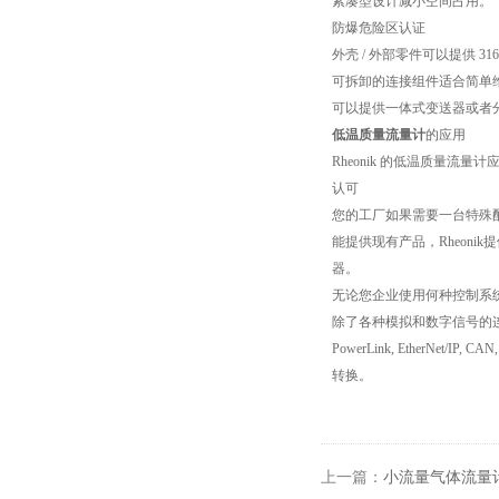
紧凑型设计减小空间占用。
防爆危险区认证
外壳 / 外部零件可以提供 31
可拆卸的连接组件适合简单
可以提供一体式变送器或者
低温质量流量计
的应用
Rheonik 的低温质量
认可
您的工厂如果需要一台特殊配
能提供现有产品，Rheonik
器。
无论您企业使用何种控制系统，通过
除了各种模拟和数字信号的连接，Rhe
PowerLink, EtherNet
转换。
上一篇：
小流量气体流量