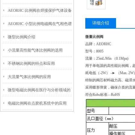
AEORHC 比例阀在焊接保护气体设备
用
详细介绍
AEORHC 小型比例电磁阀在气相色谱
上的应用
微型比例阀介绍
微量比例阀
仪上的应用
品牌：AEORHC
小流量高性能气体比例阀的选用
型号：8005
流量：25mL/Min （0.1Mpa)
不锈钢比例阀的特点和应用
用于单电源的高性能比例阀，
耗电低（-2W） -► （Max. 2W
大流量气体比例阀的应用
特制的阀芯材料磁力高、磁滞
采用蝶形弹簧，确保介质的流
微型电磁比例阀在医疗与分析领域的
符合Rohs标准—RoHS
电磁比例阀在点胶机系统中的应用
应用