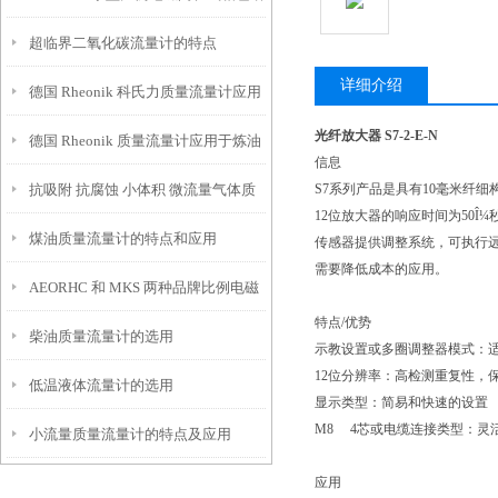
超临界二氧化碳流量计的特点
仪上的应用
详细介绍
德国 Rheonik 科氏力质量流量计应用
光纤放大器 S7-2-E-N
德国 Rheonik 质量流量计应用于炼油
于氢能源
信息
抗吸附 抗腐蚀 小体积 微流量气体质
S7系列产品是具有10毫米纤
厂
12位放大器的响应时间为50Î
煤油质量流量计的特点和应用
量流量计
传感器提供调整系统，可执行远
需要降低成本的应用。
AEORHC 和 MKS 两种品牌比例电磁
特点/优势
柴油质量流量计的选用
阀的比较
示教设置或多圈调整器模式：
12位分辨率：高检测重复性，
低温液体流量计的选用
显示类型：简易和快速的设置
M8 4芯或电缆连接类型：灵
小流量质量流量计的特点及应用
应用