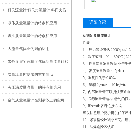
科氏流量计 科氏力流量计 科氏力质
详细介绍
液体质量流量计的特点和应用
量流量计的工作原理
煤油质量流量计的特点和应用
冷冻油质量流量计
性能
大流量气体比例阀的应用
1、 压力等级可达 20000 psi / 137
2、温度范围 -196 ... 350°C (-320.
带数显屏的高精度气体质量流量计和
3、 质量流量测量误差 小于千
4、 密度测量误差 < 5g/liter
质量流量控制器的主要优点
控制器
5、重复性优于 0.05%
6、 量程 2 g/min ... 10 kg/min
液压油质量流量计的特点和选用
7、内部测量管可以提供双通道 (
8、 Ω形测量管结构: 特制的
空气质量流量计在测漏仪上的应用
9、Rheonik 各种连接方式
可以按照用户要求提供任何尺
10、紧凑型设计减小空间占用
11、防爆危险区认证