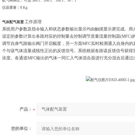
配气稀释比：可选 500:1、200:1、100:1、50：1
仪器重量：8 Kg
工作原理
气体配气装置
系统用户参数及指令输入和状态参数输出显示均由触摸显示屏完成。用
设定的参数计算出各路对应的控制量去控制调节质量流量控制器(MFC)
调节自身气路输出阀门开启幅度，另一方面MFC实时检测通入自身内的
个与该气体流量成线性正比的反馈信号。系统根据各路该反馈信号获得
浓度。各通道MFC输出的气体一同汇入气体混合器进行充分混合后通过
产品：
您的单位：