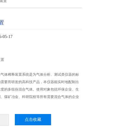
装置
置
05-17
装置
 型标准气体稀释装置系统是为气体分析、测试类仪器的标
的需要而研发的高科技产品，本仪器能实时地配制出
浓度的多组份混合气体。使用对象包括环保企业、生
测、煤矿冶金、科研院校等所有需要混合气体的企业
点击收藏