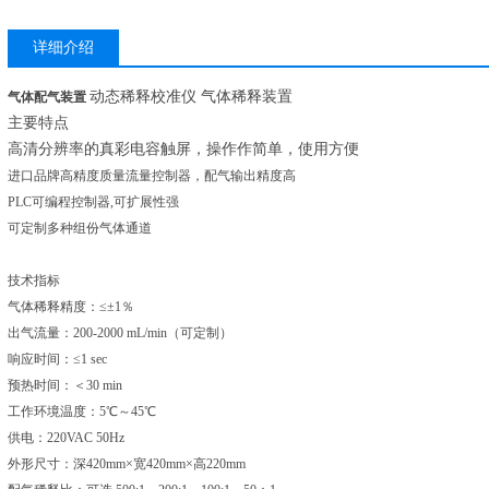
详细介绍
动态稀释校准仪 气体稀释装置
气体配气装置
主要特点
高清分辨率的真彩电容触屏，操作作简单，使用方便
进口品牌高精度质量流量控制器，配气输出精度高
PLC可编程控制器,可扩展性强
可定制多种组份气体通道
技术指标
气体稀释精度：≤±1％
出气流量：200-2000 mL/min（可定制）
响应时间：≤1 sec
预热时间：＜30 min
工作环境温度：5℃～45℃
供电：220VAC 50Hz
外形尺寸：深420mm×宽420mm×高220mm