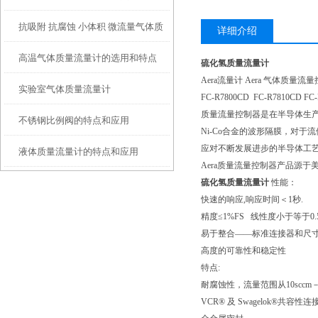
抗吸附 抗腐蚀 小体积 微流量气体质
详细介绍
高温气体质量流量计的选用和特点
量流量计
硫化氢质量流量计
Aera流量计 Aera 气体质量流
实验室气体质量流量计
FC-R7800CD FC-R7810CD FC
质量流量控制器是在半导体生
不锈钢比例阀的特点和应用
Ni-Co合金的波形隔膜，对
应对不断发展进步的半导体工
液体质量流量计的特点和应用
Aera质量流量控制器产品源
硫化氢质量流量计
性能：
快速的响应,响应时间＜1秒.
精度≤1%FS 线性度小于等于0.5
易于整合——标准连接器和尺
高度的可靠性和稳定性
特点:
耐腐蚀性，流量范围从10sccm－2
VCR® 及 Swagelok®共容性连