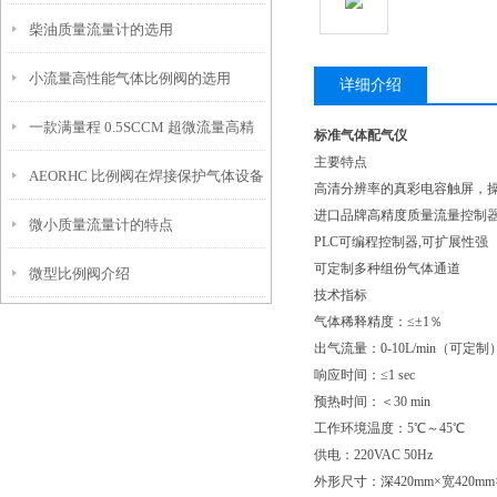
柴油质量流量计的选用
小流量高性能气体比例阀的选用
详细介绍
一款满量程 0.5SCCM 超微流量高精
标准气体配气仪
主要特点
AEORHC 比例阀在焊接保护气体设备
度的热式气体质量流量控制器/流量计
高清分辨率的真彩电容触屏，
进口品牌高精度质量流量控制
微小质量流量计的特点
上的应用
PLC可编程控制器,可扩展性强
可定制多种组份气体通道
微型比例阀介绍
技术指标
气体稀释精度：≤±1％
出气流量：0-10L/min（可定制
响应时间：≤1 sec
预热时间：＜30 min
工作环境温度：5℃～45℃
供电：220VAC 50Hz
外形尺寸：深420mm×宽420mm