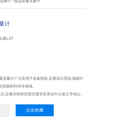
流量计
>低温质量流量计
量计
05-17
K质量流量计广泛应用于设备制造,定量加注系统,氢能行
伏太阳能和科研等领域。
压,定量控制和贸易交接等应用当中占据主导地位。
点击收藏