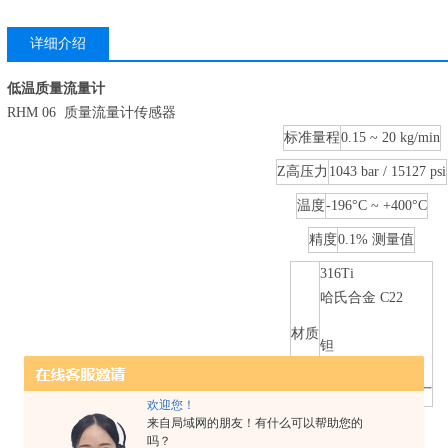
详细介绍
低温质量流量计
RHM 06 质量流量计传感器
标准量程
0.15 ~ 20 kg/min
Z高压力
1043 bar / 15127 psi
温度
-196°C ~ +400°C
精度
0.1% 测量值
316Ti
哈氏合金 C22
材质
钽
SuperDuplex
更多材质咨询工厂
欢迎您！
来自局域网的朋友！有什么可以帮助您的
过程连接
1/2″ ~ 2″
吗？